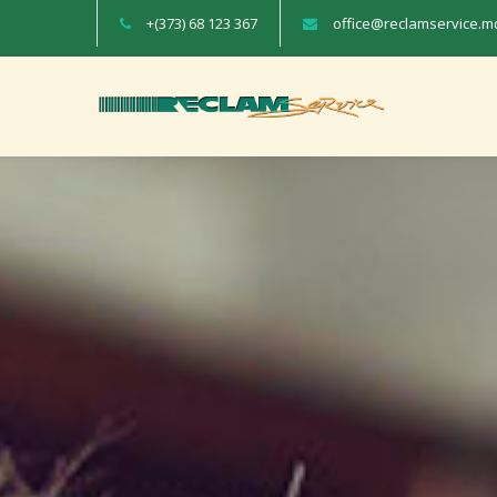
+(373) 68 123 367
office@reclamservice.m